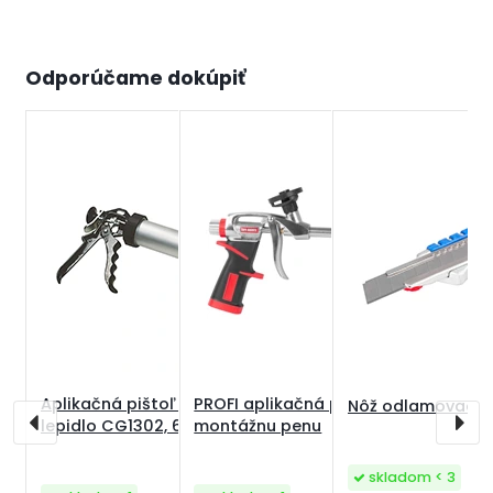
Odporúčame dokúpiť
Aplikačná pištoľ na montážne
PROFI aplikačná pištoľ na
Nôž odlamovací P
lepidlo CG1302, 600 ml, uzavretá
montážnu penu
skladom < 3