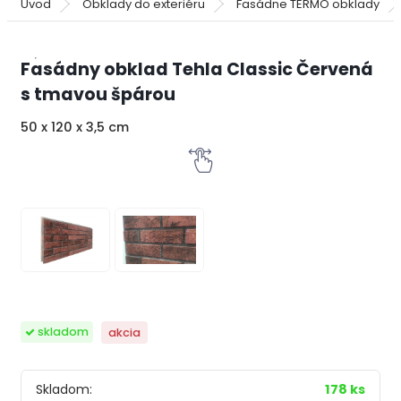
Úvod
Obklady do exteriéru
Fasádne TERMO obklady
Fasádny obklad Tehla Classic Červená
s tmavou špárou
50 x 120 x 3,5 cm
skladom
akcia
Skladom:
178 ks