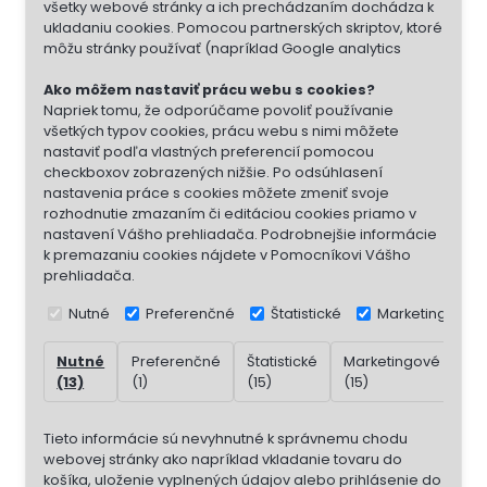
všetky webové stránky a ich prechádzaním dochádza k
ukladaniu cookies. Pomocou partnerských skriptov, ktoré
môžu stránky používať (napríklad Google analytics
Ako môžem nastaviť prácu webu s cookies?
Napriek tomu, že odporúčame povoliť používanie
všetkých typov cookies, prácu webu s nimi môžete
nastaviť podľa vlastných preferencií pomocou
checkboxov zobrazených nižšie. Po odsúhlasení
nastavenia práce s cookies môžete zmeniť svoje
rozhodnutie zmazaním či editáciou cookies priamo v
nastavení Vášho prehliadača. Podrobnejšie informácie
k premazaniu cookies nájdete v Pomocníkovi Vášho
prehliadača.
Nutné
Preferenčné
Štatistické
Marketingové
Nutné
Preferenčné
Štatistické
Marketingové
Ne
(13)
(1)
(15)
(15)
(7)
Tieto informácie sú nevyhnutné k správnemu chodu
webovej stránky ako napríklad vkladanie tovaru do
košíka, uloženie vyplnených údajov alebo prihlásenie do