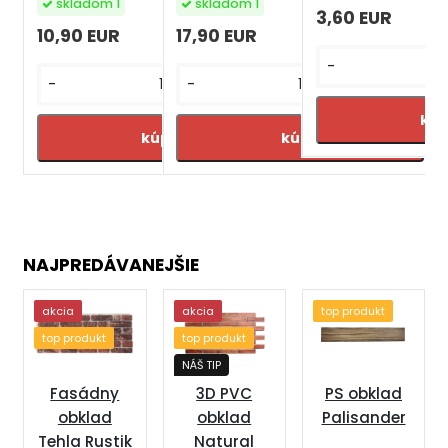
skladom 1
skladom 1
3,60 EUR
10,90 EUR
17,90 EUR
-
-
-
+
+
NAJPREDÁVANEJŠIE
akcia
akcia
top produkt
top produkt
top produkt
NÁŠ TIP
Fasádny
3D PVC
PS obklad
obklad
obklad
Palisander
Tehla Rustik
Natural