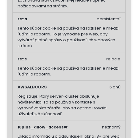
Zachováva stav užívateľskej relácie naprieč
požiadavkami na stránky.
rc::a
persistentní
Tento súbor cookie sa používa na rozlíšenie medzi
ľuďmi a robotmi. To je výhodné pre web, aby
vytvárať platné správy o používaní ich webových
stránok.
rc::c
relácie
Tento súbor cookie sa používa na rozlíšenie medzi
ľuďmi a robotmi.
AWSALBCORS
6 dnů
Registruje, ktorý server-cluster obsluhuje
návštevníka. To sa používa v kontexte s
vyrovnávaním záťaže, aby sa optimalizovala
užívateľská skúsenosť.
18plus_allow_access#
neznámý
Ukladá informáciu o odsúhlasení okna 18+ pre web.