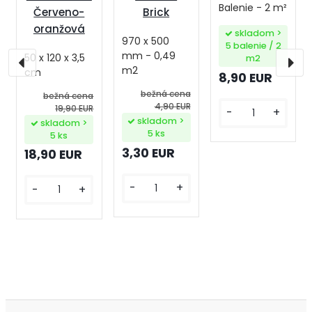
Balenie - 2 m²
Červeno-
Brick
oranžová
skladom >
970 x 500
5 balenie / 2
mm - 0,49
50 x 120 x 3,5
m2
m2
cm
8,90 EUR
bežná cena
bežná cena
4,90 EUR
19,90 EUR
-
+
skladom >
skladom >
5 ks
5 ks
3,30 EUR
18,90 EUR
-
+
-
+