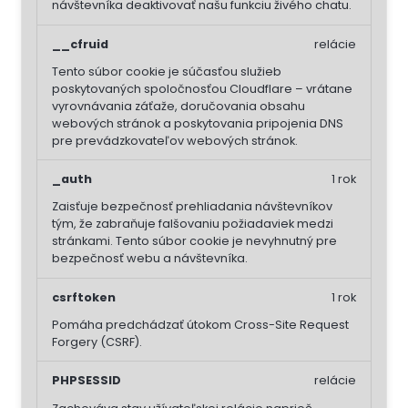
návštevníka deaktivovať našu funkciu živého chatu.
__cfruid
relácie
Tento súbor cookie je súčasťou služieb
poskytovaných spoločnosťou Cloudflare – vrátane
vyrovnávania záťaže, doručovania obsahu
webových stránok a poskytovania pripojenia DNS
pre prevádzkovateľov webových stránok.
_auth
1 rok
Zaisťuje bezpečnosť prehliadania návštevníkov
tým, že zabraňuje falšovaniu požiadaviek medzi
stránkami. Tento súbor cookie je nevyhnutný pre
bezpečnosť webu a návštevníka.
csrftoken
1 rok
Pomáha predchádzať útokom Cross-Site Request
Forgery (CSRF).
PHPSESSID
relácie