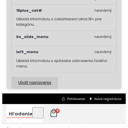
18plus_cat#
neznámý
Ukladá informáciu o odsúhlasení okna 18+ pre
kategóriu.
bs_slide_menu
neznámý
left_menu
neznámý
Ukladá informáciu o spôsobe zobrazenia ľavého
menu.
Uložiť nastavenia
Prihlásenie
Nová registrácia
0
Hľadanie