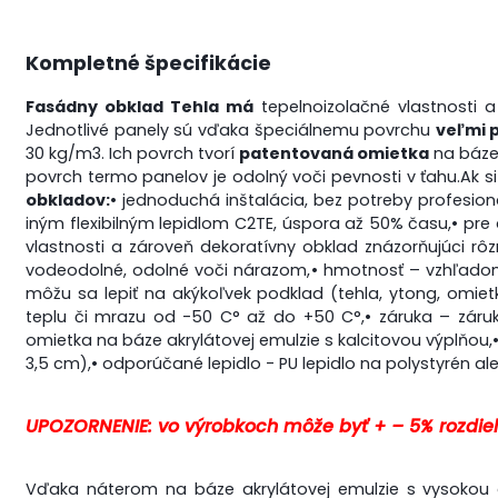
Kompletné špecifikácie
Fasádny obklad Tehla má
tepelnoizolačné vlastnosti a
Jednotlivé panely sú vďaka špeciálnemu povrchu
veľmi 
30 kg/m3. Ich povrch tvorí
patentovaná omietka
na báze 
povrch termo panelov je odolný voči pevnosti v ťahu.
Ak s
obkladov:
• jednoduchá inštalácia, bez potreby profesion
iným flexibilným lepidlom C2TE, úspora až 50% času,
• pre
vlastnosti a zároveň dekoratívny obklad znázorňujúci rô
vodeodolné, odolné voči nárazom,
• hmotnosť – vzhľadom
môžu sa lepiť na akýkoľvek podklad (tehla, ytong, omietk
teplu či mrazu od -50 C° až do +50 C°,
• záruka – záruk
omietka na báze akrylátovej emulzie s kalcitovou výplňou,
3,5 cm),
• odporúčané lepidlo - PU lepidlo na polystyrén aleb
UPOZORNENIE: vo výrobkoch môže byť + – 5% rozdiel 
Vďaka náterom na báze akrylátovej emulzie s vysokou a