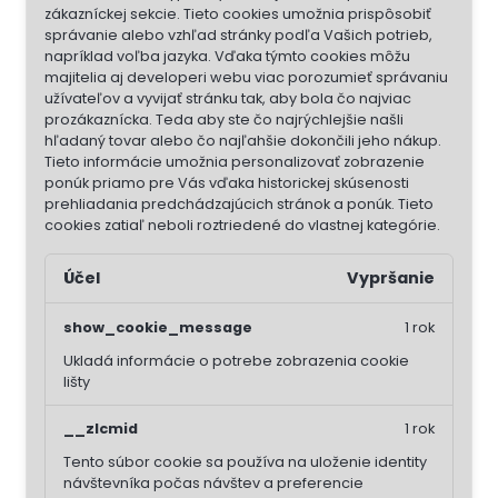
zákazníckej sekcie.
Tieto cookies umožnia prispôsobiť
správanie alebo vzhľad stránky podľa Vašich potrieb,
napríklad voľba jazyka.
Vďaka týmto cookies môžu
majitelia aj developeri webu viac porozumieť správaniu
užívateľov a vyvijať stránku tak, aby bola čo najviac
prozákaznícka. Teda aby ste čo najrýchlejšie našli
hľadaný tovar alebo čo najľahšie dokončili jeho nákup.
Tieto informácie umožnia personalizovať zobrazenie
ponúk priamo pre Vás vďaka historickej skúsenosti
prehliadania predchádzajúcich stránok a ponúk.
Tieto
cookies zatiaľ neboli roztriedené do vlastnej kategórie.
Účel
Vypršanie
show_cookie_message
1 rok
Ukladá informácie o potrebe zobrazenia cookie
lišty
__zlcmid
1 rok
Tento súbor cookie sa používa na uloženie identity
návštevníka počas návštev a preferencie