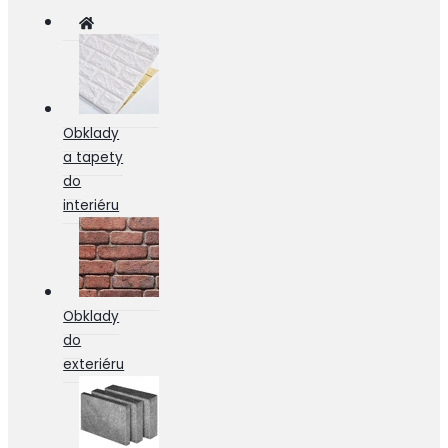
Obklady
a tapety
do
interiéru
Obklady
do
exteriéru