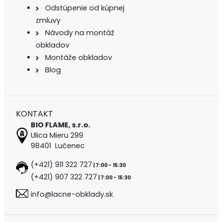
Odstúpenie od kúpnej
zmluvy
Návody na montáž
obkladov
Montáže obkladov
Blog
KONTAKT
BIO FLAME, s.r.o.
Ulica Mieru 299
98401 Lučenec
(+421) 911 322 727
| 7:00 - 15:30
(+421) 907 322 727
| 7:00 - 15:30
info@lacne-obklady.sk