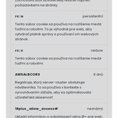
Zachováva stav užívateľskej relácie naprieč
požiadavkami na stránky.
rc::a
persistentní
Tento súbor cookie sa používa na rozlíšenie medzi
ľuďmi a robotmi. To je výhodné pre web, aby
vytvárať platné správy o používaní ich webových
stránok.
rc::c
relácie
Tento súbor cookie sa používa na rozlíšenie medzi
ľuďmi a robotmi.
AWSALBCORS
6 dnů
Registruje, ktorý server-cluster obsluhuje
návštevníka. To sa používa v kontexte s
vyrovnávaním záťaže, aby sa optimalizovala
užívateľská skúsenosť.
18plus_allow_access#
neznámý
Ukladá informáciu o odsúhlasení okna 18+ pre web.