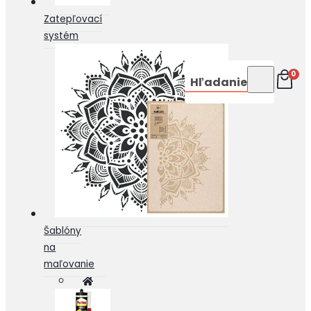
Zatepľovací
systém
0
Hľadanie
Šablóny
na
maľovanie