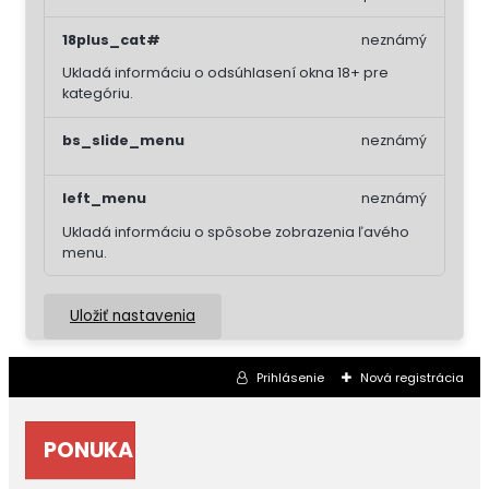
18plus_cat#
neznámý
Ukladá informáciu o odsúhlasení okna 18+ pre
kategóriu.
bs_slide_menu
neznámý
left_menu
neznámý
Ukladá informáciu o spôsobe zobrazenia ľavého
menu.
Uložiť nastavenia
Prihlásenie
Nová registrácia
PONUKA