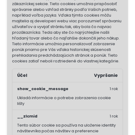
zákazníckej sekcie.
Tieto cookies umožnia prispôsobiť
správanie alebo vzhľad stránky podľa Vašich potrieb,
napríklad voľba jazyka.
Vďaka týmto cookies môžu
majitelia aj developeri webu viac porozumieť správaniu
užívateľov a vyvijať stránku tak, aby bola čo najviac
prozákaznícka. Teda aby ste čo najrýchlejšie našli
hľadaný tovar alebo čo najľahšie dokončili jeho nákup.
Tieto informácie umožnia personalizovať zobrazenie
ponúk priamo pre Vás vďaka historickej skúsenosti
prehliadania predchádzajúcich stránok a ponúk.
Tieto
cookies zatiaľ neboli roztriedené do vlastnej kategórie.
Účel
Vypršanie
show_cookie_message
1 rok
Ukladá informácie o potrebe zobrazenia cookie
lišty
__zlcmid
1 rok
Tento súbor cookie sa používa na uloženie identity
návštevníka počas návštev a preferencie