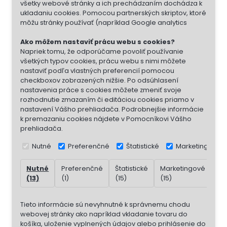
všetky webové stránky a ich prechádzaním dochádza k
ukladaniu cookies. Pomocou partnerských skriptov, ktoré
môžu stránky používať (napríklad Google analytics
Ako môžem nastaviť prácu webu s cookies?
Napriek tomu, že odporúčame povoliť používanie
všetkých typov cookies, prácu webu s nimi môžete
nastaviť podľa vlastných preferencií pomocou
checkboxov zobrazených nižšie. Po odsúhlasení
nastavenia práce s cookies môžete zmeniť svoje
rozhodnutie zmazaním či editáciou cookies priamo v
nastavení Vášho prehliadača. Podrobnejšie informácie
k premazaniu cookies nájdete v Pomocníkovi Vášho
prehliadača.
Nutné
Preferenčné
Štatistické
Marketingové
Nutné
Preferenčné
Štatistické
Marketingové
Ne
(13)
(1)
(15)
(15)
(7)
Tieto informácie sú nevyhnutné k správnemu chodu
webovej stránky ako napríklad vkladanie tovaru do
košíka, uloženie vyplnených údajov alebo prihlásenie do