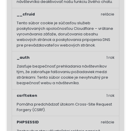
návštevníka deaktivovať našu funkciu živého chatu.
__cfruid
relácie
Tento súbor cookie je súčasťou služieb
poskytovaných spoločnosťou Cloudflare – vrátane
vyrovnávania záťaže, doručovania obsahu
webových stránok a poskytovania pripojenia DNS
pre prevádzkovateľov webových stránok.
_auth
1 rok
Zaisťuje bezpečnosť prehliadania návštevníkov
tým, že zabraňuje falšovaniu požiadaviek medzi
stránkami. Tento súbor cookie je nevyhnutný pre
bezpečnosť webu a návštevníka.
csrftoken
1 rok
Pomáha predchádzať útokom Cross-Site Request
Forgery (CSRF).
PHPSESSID
relácie