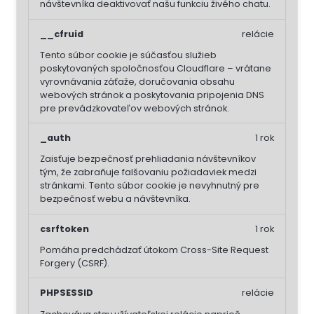
návštevníka deaktivovať našu funkciu živého chatu.
__cfruid
relácie
Tento súbor cookie je súčasťou služieb
poskytovaných spoločnosťou Cloudflare – vrátane
vyrovnávania záťaže, doručovania obsahu
webových stránok a poskytovania pripojenia DNS
pre prevádzkovateľov webových stránok.
_auth
1 rok
Zaisťuje bezpečnosť prehliadania návštevníkov
tým, že zabraňuje falšovaniu požiadaviek medzi
stránkami. Tento súbor cookie je nevyhnutný pre
bezpečnosť webu a návštevníka.
csrftoken
1 rok
Pomáha predchádzať útokom Cross-Site Request
Forgery (CSRF).
PHPSESSID
relácie