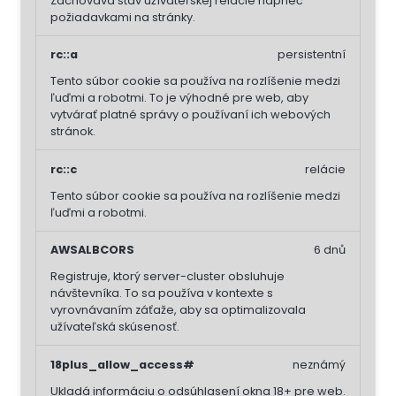
Zachováva stav užívateľskej relácie naprieč
požiadavkami na stránky.
rc::a
persistentní
Tento súbor cookie sa používa na rozlíšenie medzi
ľuďmi a robotmi. To je výhodné pre web, aby
vytvárať platné správy o používaní ich webových
stránok.
rc::c
relácie
Tento súbor cookie sa používa na rozlíšenie medzi
ľuďmi a robotmi.
AWSALBCORS
6 dnů
Registruje, ktorý server-cluster obsluhuje
návštevníka. To sa používa v kontexte s
vyrovnávaním záťaže, aby sa optimalizovala
užívateľská skúsenosť.
18plus_allow_access#
neznámý
Ukladá informáciu o odsúhlasení okna 18+ pre web.