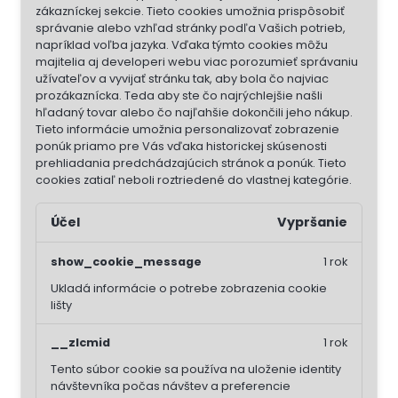
zákazníckej sekcie.
Tieto cookies umožnia prispôsobiť
správanie alebo vzhľad stránky podľa Vašich potrieb,
napríklad voľba jazyka.
Vďaka týmto cookies môžu
majitelia aj developeri webu viac porozumieť správaniu
užívateľov a vyvijať stránku tak, aby bola čo najviac
prozákaznícka. Teda aby ste čo najrýchlejšie našli
hľadaný tovar alebo čo najľahšie dokončili jeho nákup.
Tieto informácie umožnia personalizovať zobrazenie
ponúk priamo pre Vás vďaka historickej skúsenosti
prehliadania predchádzajúcich stránok a ponúk.
Tieto
cookies zatiaľ neboli roztriedené do vlastnej kategórie.
Účel
Vypršanie
show_cookie_message
1 rok
Ukladá informácie o potrebe zobrazenia cookie
lišty
__zlcmid
1 rok
Tento súbor cookie sa používa na uloženie identity
návštevníka počas návštev a preferencie