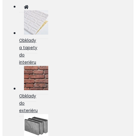
Obklady
a tapety
do
interiéru
Obklady
do
exteriéru