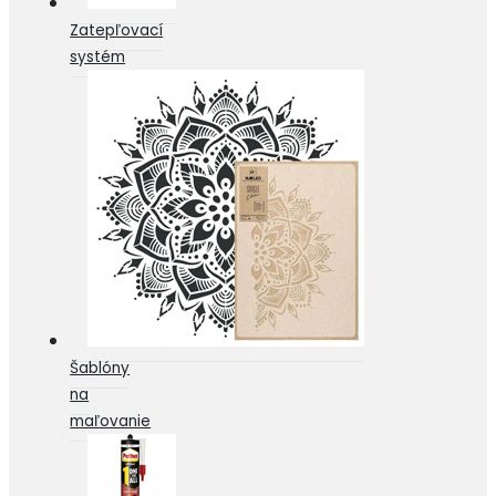
Zatepľovací
systém
Šablóny
na
maľovanie