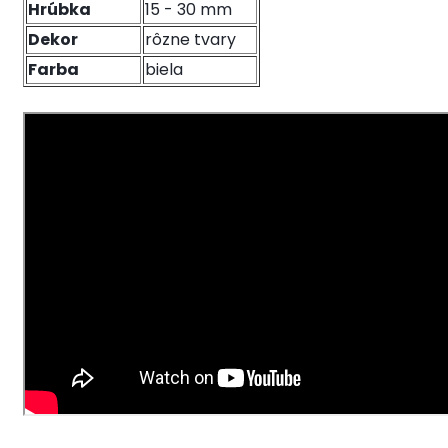
Hrúbka
15 - 30 mm
Dekor
rôzne tvary
Farba
biela