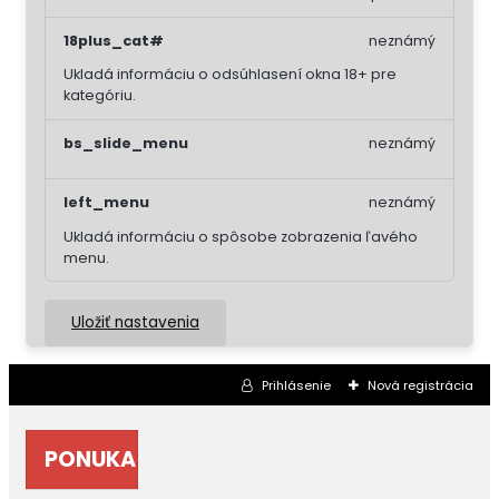
18plus_cat#
neznámý
Ukladá informáciu o odsúhlasení okna 18+ pre
kategóriu.
bs_slide_menu
neznámý
left_menu
neznámý
Ukladá informáciu o spôsobe zobrazenia ľavého
menu.
Uložiť nastavenia
Prihlásenie
Nová registrácia
PONUKA