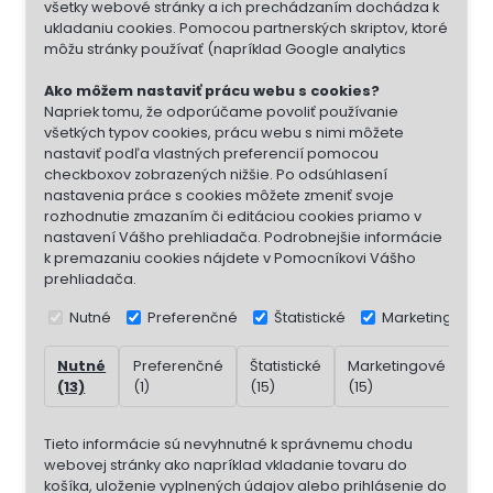
všetky webové stránky a ich prechádzaním dochádza k
ukladaniu cookies. Pomocou partnerských skriptov, ktoré
môžu stránky používať (napríklad Google analytics
Ako môžem nastaviť prácu webu s cookies?
Napriek tomu, že odporúčame povoliť používanie
všetkých typov cookies, prácu webu s nimi môžete
nastaviť podľa vlastných preferencií pomocou
checkboxov zobrazených nižšie. Po odsúhlasení
nastavenia práce s cookies môžete zmeniť svoje
rozhodnutie zmazaním či editáciou cookies priamo v
nastavení Vášho prehliadača. Podrobnejšie informácie
k premazaniu cookies nájdete v Pomocníkovi Vášho
prehliadača.
Nutné
Preferenčné
Štatistické
Marketingové
Nutné
Preferenčné
Štatistické
Marketingové
Ne
(13)
(1)
(15)
(15)
(7)
Tieto informácie sú nevyhnutné k správnemu chodu
webovej stránky ako napríklad vkladanie tovaru do
košíka, uloženie vyplnených údajov alebo prihlásenie do