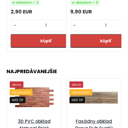
skladom < 3
skladom < 5
2,90 EUR
9,90 EUR
-
-
+
NAJPREDÁVANEJŠIE
akcia
akcia
top produkt
top produkt
NÁŠ TIP
NÁŠ TIP
Fasádny obklad
3D PVC obklad