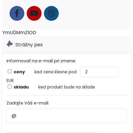
YmU0MmZlOD
Strážny pes
Informovať na e-mail pri zmene:
ceny
keď cena klesne pod
EUR
skladu
keď produkt bude na sklade
Zadajte Váš e-mail: