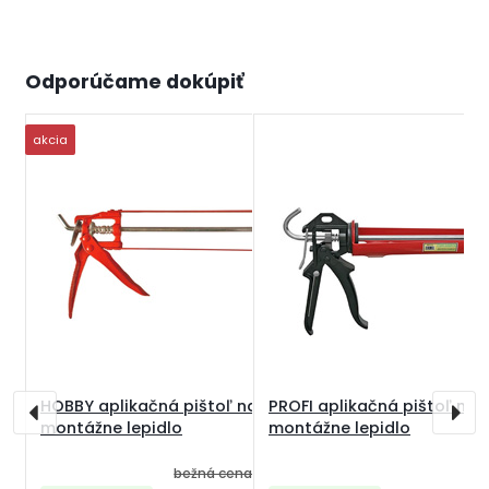
Odporúčame dokúpiť
akcia
HOBBY aplikačná pištoľ na
PROFI aplikačná pištoľ na
montážne lepidlo
montážne lepidlo
bežná cena
3,90 EUR