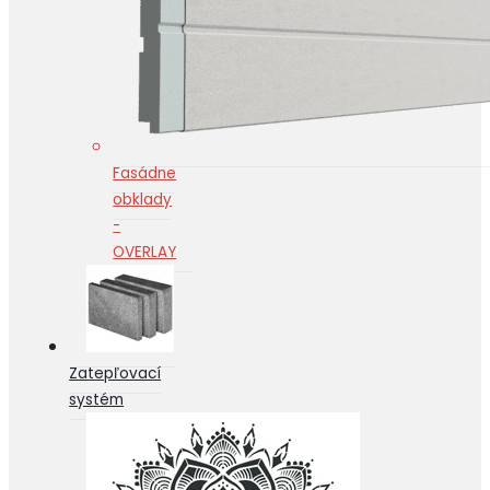
Fasádne
obklady
-
OVERLAY
Zatepľovací
systém