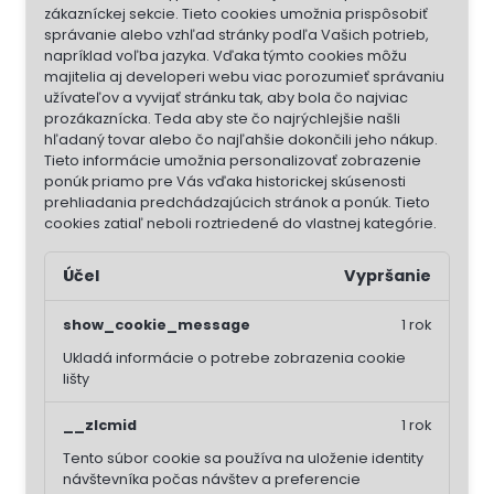
zákazníckej sekcie.
Tieto cookies umožnia prispôsobiť
správanie alebo vzhľad stránky podľa Vašich potrieb,
napríklad voľba jazyka.
Vďaka týmto cookies môžu
majitelia aj developeri webu viac porozumieť správaniu
užívateľov a vyvijať stránku tak, aby bola čo najviac
prozákaznícka. Teda aby ste čo najrýchlejšie našli
hľadaný tovar alebo čo najľahšie dokončili jeho nákup.
Tieto informácie umožnia personalizovať zobrazenie
ponúk priamo pre Vás vďaka historickej skúsenosti
prehliadania predchádzajúcich stránok a ponúk.
Tieto
cookies zatiaľ neboli roztriedené do vlastnej kategórie.
Účel
Vypršanie
show_cookie_message
1 rok
Ukladá informácie o potrebe zobrazenia cookie
lišty
__zlcmid
1 rok
Tento súbor cookie sa používa na uloženie identity
návštevníka počas návštev a preferencie