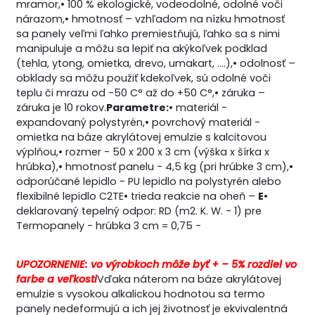
mramor,
• 100 % ekologické, vodeodolné, odolné voči
nárazom,
• hmotnosť – vzhľadom na nízku hmotnosť
sa panely veľmi ľahko premiestňujú, ľahko sa s nimi
manipuluje a môžu sa lepiť na akýkoľvek podklad
(tehla, ytong, omietka, drevo, umakart, ….),
• odolnosť –
obklady sa môžu použiť kdekoľvek, sú odolné voči
teplu či mrazu od -50 C° až do +50 C°,
• záruka –
záruka je 10 rokov.
Parametre:
• materiál -
expandovaný polystyrén,
• povrchový materiál -
omietka na báze akrylátovej emulzie s kalcitovou
výplňou,
• rozmer - 50 x 200 x 3 cm (výška x šírka x
hrúbka),
• hmotnosť panelu - 4,5 kg (pri hrúbke 3 cm),
•
odporúčané lepidlo - PU lepidlo na polystyrén alebo
flexibilné lepidlo C2TE
• trieda reakcie na oheň –
E
•
deklarovaný tepelný odpor: RD (m2. K. W. - 1) pre
Termopanely - hrúbka 3 cm = 0,75 -
UPOZORNENIE: vo výrobkoch môže byť + – 5% rozdiel vo
farbe a veľkosti
Vďaka náterom na báze akrylátovej
emulzie s vysokou alkalickou hodnotou sa termo
panely nedeformujú a ich jej životnosť je ekvivalentná