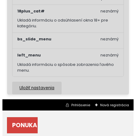
18plus_cat#
neznámý
Ukladá informáciu o odsúhlasení okna 18+ pre
kategóriu.
bs_slide_menu
neznámý
left_menu
neznámý
Ukladá informáciu o spôsobe zobrazenia ľavého
menu.
Uložiť nastavenia
Prihlásenie
Nová registrácia
PONUKA