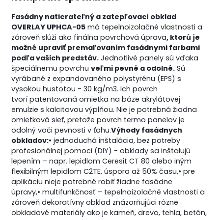
Fasádny natierateľný a zatepľovací obklad
OVERLAY UPHCA-05
má tepelnoizolačné vlastnosti a
zároveň slúži ako finálna povrchová úprava
, ktorú je
možné upraviť premaľovaním fasádnymi farbami
podľa vašich predstáv.
Jednotlivé panely sú vďaka
špeciálnemu povrchu
veľmi pevné a odolné.
Sú
vyrábané z expandovaného polystyrénu (EPS) s
vysokou hustotou - 30 kg/m3. Ich povrch
tvorí
patentovaná omietka
na báze akrylátovej
emulzie s kalcitovou výplňou. Nie je potrebná žiadna
omietková sieť, pretože povrch termo panelov je
odolný voči pevnosti v ťahu.
Výhody fasádnych
obkladov:
• jednoduchá inštalácia, bez potreby
profesionálnej pomoci (DIY) - obklady sa inštalujú
lepením – napr. lepidlom Ceresit CT 80 alebo iným
flexibilným lepidlom C2TE, úspora až 50% času,
• pre
aplikáciu nieje potrebné robiť žiadne fasádne
úpravy,
• multifunkčnosť – tepelnoizolačné vlastnosti a
zároveň dekoratívny obklad znázorňujúci rôzne
obkladové materiály ako je kameň, drevo, tehla, betón,