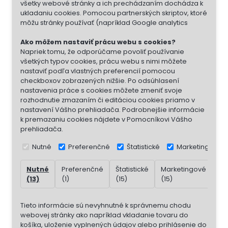
všetky webové stránky a ich prechádzaním dochádza k
ukladaniu cookies. Pomocou partnerských skriptov, ktoré
môžu stránky používať (napríklad Google analytics
Ako môžem nastaviť prácu webu s cookies?
Napriek tomu, že odporúčame povoliť používanie
všetkých typov cookies, prácu webu s nimi môžete
nastaviť podľa vlastných preferencií pomocou
checkboxov zobrazených nižšie. Po odsúhlasení
nastavenia práce s cookies môžete zmeniť svoje
rozhodnutie zmazaním či editáciou cookies priamo v
nastavení Vášho prehliadača. Podrobnejšie informácie
k premazaniu cookies nájdete v Pomocníkovi Vášho
prehliadača.
Nutné
Preferenčné
Štatistické
Marketingové
Nutné
Preferenčné
Štatistické
Marketingové
Ne
(13)
(1)
(15)
(15)
(7)
Tieto informácie sú nevyhnutné k správnemu chodu
webovej stránky ako napríklad vkladanie tovaru do
košíka, uloženie vyplnených údajov alebo prihlásenie do