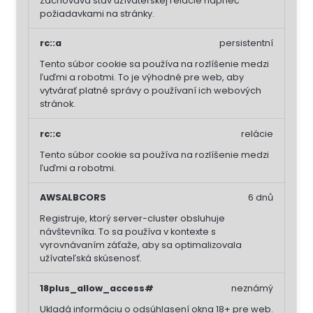
Zachováva stav užívateľskej relácie naprieč
požiadavkami na stránky.
rc::a
persistentní
Tento súbor cookie sa používa na rozlíšenie medzi
ľuďmi a robotmi. To je výhodné pre web, aby
vytvárať platné správy o používaní ich webových
stránok.
rc::c
relácie
Tento súbor cookie sa používa na rozlíšenie medzi
ľuďmi a robotmi.
AWSALBCORS
6 dnů
Registruje, ktorý server-cluster obsluhuje
návštevníka. To sa používa v kontexte s
vyrovnávaním záťaže, aby sa optimalizovala
užívateľská skúsenosť.
18plus_allow_access#
neznámý
Ukladá informáciu o odsúhlasení okna 18+ pre web.