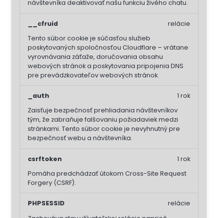
návštevníka deaktivovať našu funkciu živého chatu.
__cfruid
relácie
Tento súbor cookie je súčasťou služieb
poskytovaných spoločnosťou Cloudflare – vrátane
vyrovnávania záťaže, doručovania obsahu
webových stránok a poskytovania pripojenia DNS
pre prevádzkovateľov webových stránok.
_auth
1 rok
Zaisťuje bezpečnosť prehliadania návštevníkov
tým, že zabraňuje falšovaniu požiadaviek medzi
stránkami. Tento súbor cookie je nevyhnutný pre
bezpečnosť webu a návštevníka.
csrftoken
1 rok
Pomáha predchádzať útokom Cross-Site Request
Forgery (CSRF).
PHPSESSID
relácie