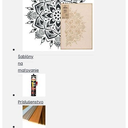
Šablóny
na
maľovanie
Príslušenstvo