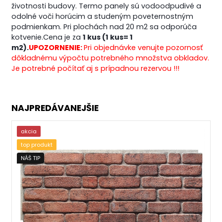
životnosti budovy. Termo panely sú vodoodpudivé a
odolné voči horúcim a studeným poveternostným
podmienkam. Pri plochách nad 20 m2 sa odporúča
kotvenie.
Cena je za
1 kus (1 kus= 1
m2).
UPOZORNENIE:
Pri objednávke venujte pozornosť
dôkladnému výpočtu potrebného množstva obkladov.
Je potrebné počítať aj s prípadnou rezervou !!!
NAJPREDÁVANEJŠIE
akcia
top produkt
NÁŠ TIP