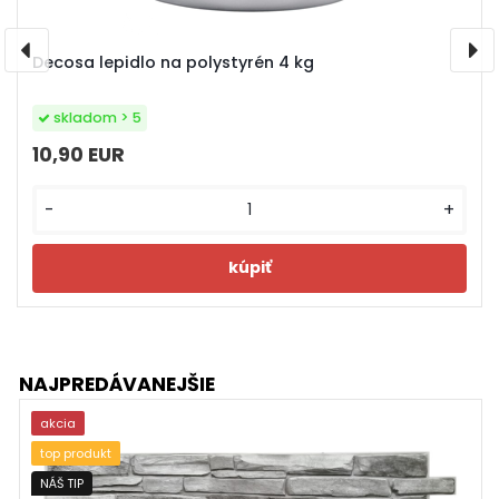
Decosa lepidlo na polystyrén 4 kg
skladom > 5
10,90 EUR
-
+
NAJPREDÁVANEJŠIE
akcia
top produkt
NÁŠ TIP