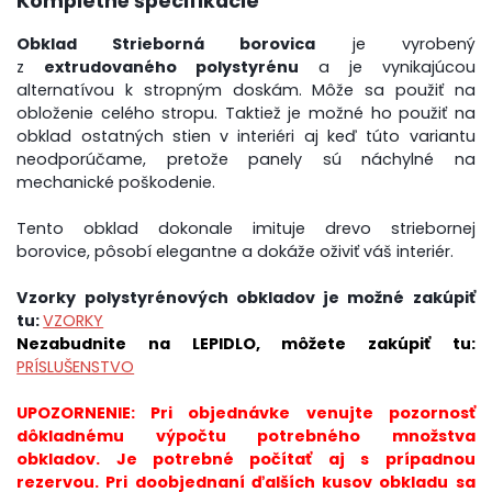
Kompletné špecifikácie
Obklad Strieborná borovica
je vyrobený
z
extrudovaného polystyrénu
a je vynikajúcou
alternatívou k stropným doskám. Môže sa použiť na
obloženie celého stropu. Taktiež je možné ho použiť na
obklad ostatných stien v interiéri aj keď túto variantu
neodporúčame, pretože panely sú náchylné na
mechanické poškodenie.
Tento obklad dokonale imituje drevo striebornej
borovice, pôsobí elegantne a dokáže oživiť váš interiér.
Vzorky polystyrénových obkladov je možné zakúpiť
tu:
VZORKY
Nezabudnite na LEPIDLO, môžete zakúpiť tu:
PRÍSLUŠENSTVO
UPOZORNENIE:
Pri objednávke venujte pozornosť
dôkladnému výpočtu potrebného množstva
obkladov. Je potrebné počítať aj s prípadnou
rezervou. Pri doobjednaní ďalších kusov obkladu sa