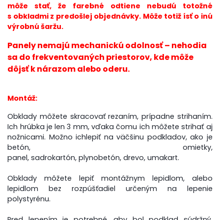
môže stať, že farebné odtiene nebudú totožné
s obkladmi z predošlej objednávky. Môže totiž ísť o inú
výrobnú šaržu.
Panely nemajú mechanickú odolnosť – nehodia
sa do frekventovaných priestorov, kde môže
dôjsť k nárazom alebo oderu.
Montáž:
Obklady môžete skracovať rezaním, prípadne strihaním.
Ich hrúbka je len 3 mm, vďaka čomu ich môžete strihať aj
nožnicami.
Možno ich
lepiť
na
väčšinu podkladov
,
ako
je
betón
,
omietky
,
panel,
sadrokartón
,
plynobetón
,
drevo
,
umakart
.
Obklady môžete lepiť montážnym lepidlom, alebo
lepidlom bez rozpúšťadiel určeným na lepenie
polystyrénu.
Pred lepením je potrebné, aby bol podklad súdržný,