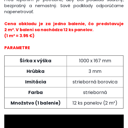
bezprašný a nemastný. Savé podklady odporúčame
napenetrovať.
Cena obkladu je za jedno balenie, čo predstavuje
2 m². V balení sa nachádza 12 ks panelov.
(1 m
² = 3.95 €)
PARAMETRE
Šírka x výška
1000 x 167 mm
Hrúbka
3 mm
Imitácia
strieborná borovica
Farba
strieborná
Množstvo (1 balenie)
12 ks panelov (2 m²)