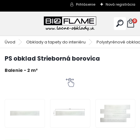
Prihlásenie
Nová registrácia
0
Úvod
Obklady a tapety do interiéru
Polystyrénové obkla
PS obklad Strieborná borovica
Balenie - 2 m²