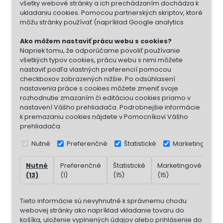
všetky webové stránky a ich prechádzaním dochádza k
ukladaniu cookies. Pomocou partnerských skriptov, ktoré
môžu stránky používať (napríklad Google analytics
Ako môžem nastaviť prácu webu s cookies?
Napriek tomu, že odporúčame povoliť používanie
všetkých typov cookies, prácu webu s nimi môžete
nastaviť podľa vlastných preferencií pomocou
checkboxov zobrazených nižšie. Po odsúhlasení
nastavenia práce s cookies môžete zmeniť svoje
rozhodnutie zmazaním či editáciou cookies priamo v
nastavení Vášho prehliadača. Podrobnejšie informácie
k premazaniu cookies nájdete v Pomocníkovi Vášho
prehliadača.
Nutné
Preferenčné
Štatistické
Marketingové
Nutné
Preferenčné
Štatistické
Marketingové
Ne
(13)
(1)
(15)
(15)
(7)
Tieto informácie sú nevyhnutné k správnemu chodu
webovej stránky ako napríklad vkladanie tovaru do
košíka, uloženie vyplnených údajov alebo prihlásenie do