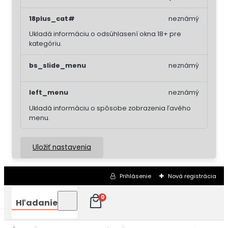
18plus_cat#
neznámý
Ukladá informáciu o odsúhlasení okna 18+ pre
kategóriu.
bs_slide_menu
neznámý
left_menu
neznámý
Ukladá informáciu o spôsobe zobrazenia ľavého
menu.
Uložiť nastavenia
Prihlásenie
Nová registrácia
0
Hľadanie