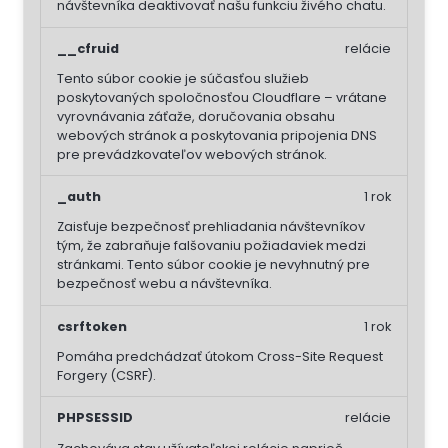
návštevníka deaktivovať našu funkciu živého chatu.
__cfruid
relácie
Tento súbor cookie je súčasťou služieb
poskytovaných spoločnosťou Cloudflare – vrátane
vyrovnávania záťaže, doručovania obsahu
webových stránok a poskytovania pripojenia DNS
pre prevádzkovateľov webových stránok.
_auth
1 rok
Zaisťuje bezpečnosť prehliadania návštevníkov
tým, že zabraňuje falšovaniu požiadaviek medzi
stránkami. Tento súbor cookie je nevyhnutný pre
bezpečnosť webu a návštevníka.
csrftoken
1 rok
Pomáha predchádzať útokom Cross-Site Request
Forgery (CSRF).
PHPSESSID
relácie