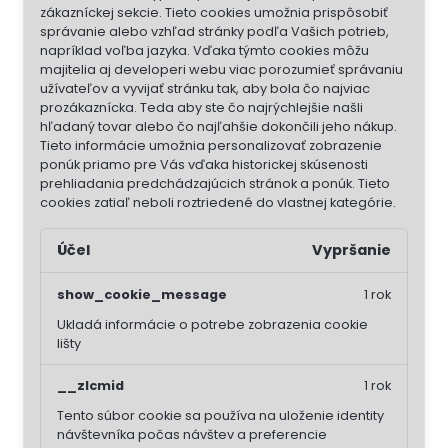
zákazníckej sekcie.
Tieto cookies umožnia prispôsobiť
správanie alebo vzhľad stránky podľa Vašich potrieb,
napríklad voľba jazyka.
Vďaka týmto cookies môžu
majitelia aj developeri webu viac porozumieť správaniu
užívateľov a vyvijať stránku tak, aby bola čo najviac
prozákaznícka. Teda aby ste čo najrýchlejšie našli
hľadaný tovar alebo čo najľahšie dokončili jeho nákup.
Tieto informácie umožnia personalizovať zobrazenie
ponúk priamo pre Vás vďaka historickej skúsenosti
prehliadania predchádzajúcich stránok a ponúk.
Tieto
cookies zatiaľ neboli roztriedené do vlastnej kategórie.
Účel
Vypršanie
show_cookie_message
1 rok
Ukladá informácie o potrebe zobrazenia cookie
lišty
__zlcmid
1 rok
Tento súbor cookie sa používa na uloženie identity
návštevníka počas návštev a preferencie