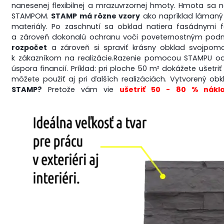
nanesenej flexibilnej a mrazuvrzornej hmoty. Hmota sa 
STAMPOM.
STAMP má rôzne vzory
ako napríklad lámaný k
materiály. Po zaschnutí sa obklad natiera fasádnymi f
a zároveň dokonalú ochranu voči poveternostným pod
rozpočet
a zároveň si spraviť krásny obklad svojpomo
k zákazníkom na realizácie.
Razenie pomocou STAMPU 
úspora financií. Príklad: pri ploche 50 m² dokážete ušetr
môžete použiť aj pri ďalších realizáciách. Vytvorený 
STAMP?
Pretože vám vie
ušetriť 50 - 80 % nákla