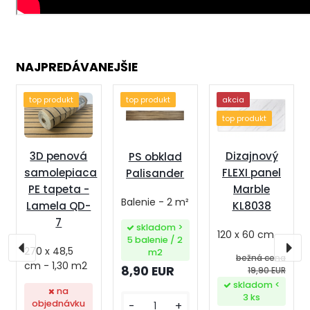
NAJPREDÁVANEJŠIE
top produkt
top produkt
akcia
top produkt
3D penová
Dizajnový
PS obklad
samolepiaca
FLEXI panel
Palisander
PE tapeta -
Marble
Balenie - 2 m²
Lamela QD-
KL8038
7
skladom >
120 x 60 cm
5 balenie / 2
270 x 48,5
m2
bežná cena
cm - 1,30 m2
8,90 EUR
19,90 EUR
skladom <
na
3 ks
objednávku
-
+