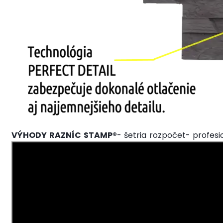
VÝHODY RAZNÍC
STAMP®
- šetria rozpočet
- profesi