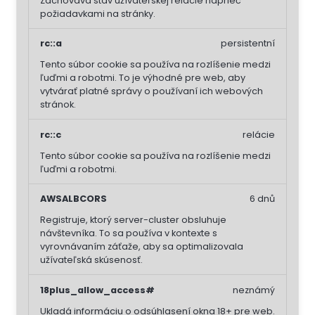
Zachováva stav užívateľskej relácie naprieč
požiadavkami na stránky.
rc::a
persistentní
Tento súbor cookie sa používa na rozlíšenie medzi
ľuďmi a robotmi. To je výhodné pre web, aby
vytvárať platné správy o používaní ich webových
stránok.
rc::c
relácie
Tento súbor cookie sa používa na rozlíšenie medzi
ľuďmi a robotmi.
AWSALBCORS
6 dnů
Registruje, ktorý server-cluster obsluhuje
návštevníka. To sa používa v kontexte s
vyrovnávaním záťaže, aby sa optimalizovala
užívateľská skúsenosť.
18plus_allow_access#
neznámý
Ukladá informáciu o odsúhlasení okna 18+ pre web.