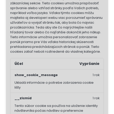
zákazníckej sekcie.
Tieto cookies umožnia prispôsobiť
správanie alebo vzhľad stránky podľa Vašich potrieb,
napríklad voľba jazyka.
Vďaka týmto cookies môžu
majitelia aj developeri webu viac porozumieť správaniu
užívateľov a vyvijať stránku tak, aby bola čo najviac
prozákaznícka. Teda aby ste čo najrýchlejšie našli
hľadaný tovar alebo čo najľahšie dokončili jeho nákup.
Tieto informácie umožnia personalizovať zobrazenie
ponúk priamo pre Vás vďaka historickej skúsenosti
prehliadania predchádzajúcich stránok a ponúk.
Tieto
cookies zatiaľ neboli roztriedené do vlastnej kategórie.
Účel
Vypršanie
show_cookie_message
1 rok
Ukladá informácie o potrebe zobrazenia cookie
lišty
__zlcmid
1 rok
Tento súbor cookie sa používa na uloženie identity
návštevníka počas návštev a preferencie