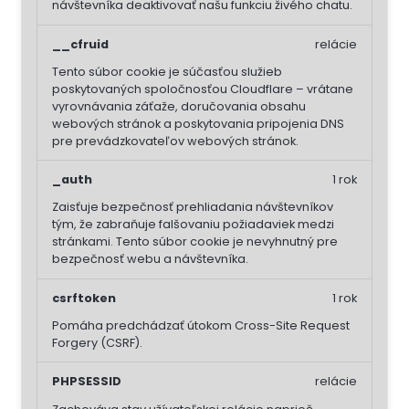
návštevníka deaktivovať našu funkciu živého chatu.
__cfruid
relácie
Tento súbor cookie je súčasťou služieb
poskytovaných spoločnosťou Cloudflare – vrátane
vyrovnávania záťaže, doručovania obsahu
webových stránok a poskytovania pripojenia DNS
pre prevádzkovateľov webových stránok.
_auth
1 rok
Zaisťuje bezpečnosť prehliadania návštevníkov
tým, že zabraňuje falšovaniu požiadaviek medzi
stránkami. Tento súbor cookie je nevyhnutný pre
bezpečnosť webu a návštevníka.
csrftoken
1 rok
Pomáha predchádzať útokom Cross-Site Request
Forgery (CSRF).
PHPSESSID
relácie