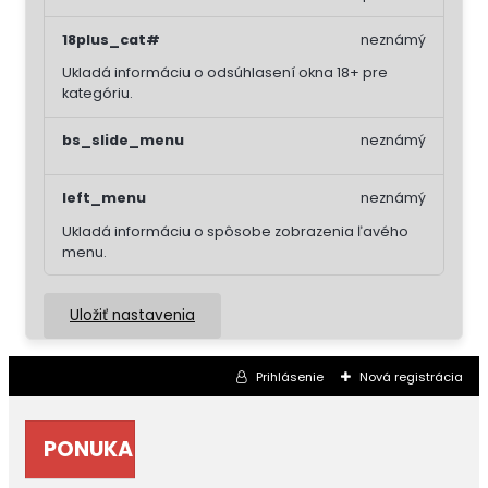
18plus_cat#
neznámý
Ukladá informáciu o odsúhlasení okna 18+ pre
kategóriu.
bs_slide_menu
neznámý
left_menu
neznámý
Ukladá informáciu o spôsobe zobrazenia ľavého
menu.
Uložiť nastavenia
Prihlásenie
Nová registrácia
PONUKA