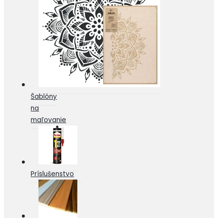
Šablóny
na
maľovanie
Príslušenstvo