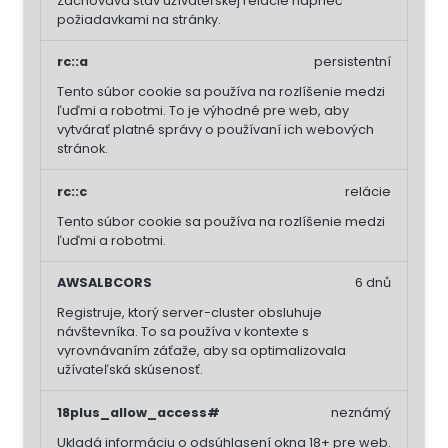
Zachováva stav užívateľskej relácie naprieč
požiadavkami na stránky.
rc::a
persistentní
Tento súbor cookie sa používa na rozlíšenie medzi
ľuďmi a robotmi. To je výhodné pre web, aby
vytvárať platné správy o používaní ich webových
stránok.
rc::c
relácie
Tento súbor cookie sa používa na rozlíšenie medzi
ľuďmi a robotmi.
AWSALBCORS
6 dnů
Registruje, ktorý server-cluster obsluhuje
návštevníka. To sa používa v kontexte s
vyrovnávaním záťaže, aby sa optimalizovala
užívateľská skúsenosť.
18plus_allow_access#
neznámý
Ukladá informáciu o odsúhlasení okna 18+ pre web.