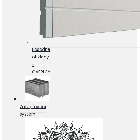
Fasádne
obklady
-
OVERLAY
Zatepľovací
systém