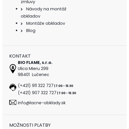
zmluvy
Návody na montáž
obkladov
Montáže obkladov
Blog
KONTAKT
BIO FLAME, s.r.o.
Ulica Mieru 299
98401 Lučenec
(+421) 911 322 727
| 7:00 - 15:30
(+421) 907 322 727
| 7:00 - 15:30
info@lacne-obklady.sk
MOŽNOSTI PLATBY