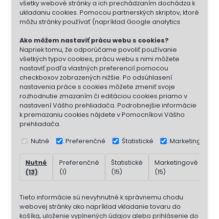
všetky webové stránky a ich prechádzaním dochádza k
ukladaniu cookies. Pomocou partnerských skriptov, ktoré
môžu stránky používať (napríklad Google analytics
Ako môžem nastaviť prácu webu s cookies?
Napriek tomu, že odporúčame povoliť používanie
všetkých typov cookies, prácu webu s nimi môžete
nastaviť podľa vlastných preferencií pomocou
checkboxov zobrazených nižšie. Po odsúhlasení
nastavenia práce s cookies môžete zmeniť svoje
rozhodnutie zmazaním či editáciou cookies priamo v
nastavení Vášho prehliadača. Podrobnejšie informácie
k premazaniu cookies nájdete v Pomocníkovi Vášho
prehliadača.
Nutné
Preferenčné
Štatistické
Marketingové
Nutné
Preferenčné
Štatistické
Marketingové
Ne
(13)
(1)
(15)
(15)
(7)
Tieto informácie sú nevyhnutné k správnemu chodu
webovej stránky ako napríklad vkladanie tovaru do
košíka, uloženie vyplnených údajov alebo prihlásenie do