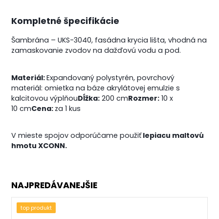
Kompletné špecifikácie
Šambrána – UKS-3040,
fasádna krycia lišta, vhodná na
zamaskovanie zvodov na dažďovú vodu a pod.
Materiál:
Expandovaný polystyrén, povrchový
materiál: omietka na báze akrylátovej emulzie s
kalcitovou výplňou
Dĺžka:
200 cm
Rozmer:
10 x
10 cm
Cena:
za 1 kus
V mieste spojov odporúčame použiť
lepiacu maltovú
hmotu XCONN.
NAJPREDÁVANEJŠIE
top produkt